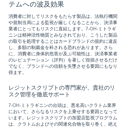
テムへの波及効果
消費者に対してリスクをもたらす製品は、法執行機関
や規制当局による監視が厳しくなることから、決済事
業者にとってもリスクに直結します。7-OH-ミトラギ
ニンは精神活性物質とみなされており、こうした製品
の取引を処理することはカードブランドの規約に違反
し、多額の制裁金を科される恐れがあります。さら
に、消費者に身体的危害が及ぶ可能性は、決済事業者
のレピュテーション（評判）を著しく毀損させるだけ
でなく、ブランドへの信頼を失墜させる要因にもなり
得ます。​​
レジットスクリプトの専門家が、貴社のリ
スク管理を徹底サポート
7-OH-ミトラギニンの台頭は、悪名高いクラトム業界
において、さらなるリスクを上乗せする要因となって
います。レジットスクリプトの加盟店監視プログラム
は、クラトムおよびその関連化合物を取り巻く、絶え