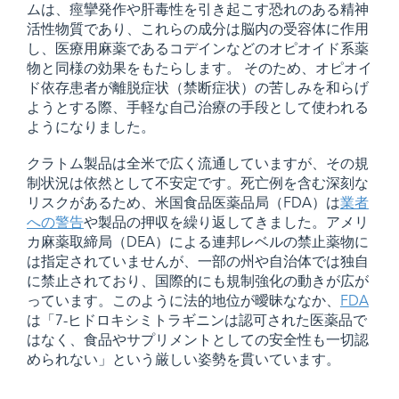
ムは、痙攣発作や肝毒性を引き起こす恐れのある精神
活性物質であり、これらの成分は脳内の受容体に作用
し、医療用麻薬であるコデインなどのオピオイド系薬
物と同様の効果をもたらします。 そのため、オピオイ
ド依存患者が離脱症状（禁断症状）の苦しみを和らげ
ようとする際、手軽な自己治療の手段として使われる
ようになりました。
クラトム製品は全米で広く流通していますが、その規
制状況は依然として不安定です。死亡例を含む深刻な
リスクがあるため、米国食品医薬品局（FDA）は
業者
への警告
や製品の押収を繰り返してきました。アメリ
カ麻薬取締局（DEA）による連邦レベルの禁止薬物に
は指定されていませんが、一部の州や自治体では独自
に禁止されており、国際的にも規制強化の動きが広が
っています。このように法的地位が曖昧ななか、
FDA
は「7-ヒドロキシミトラギニンは認可された医薬品で
はなく、食品やサプリメントとしての安全性も一切認
められない」という厳しい姿勢を貫いています。​​