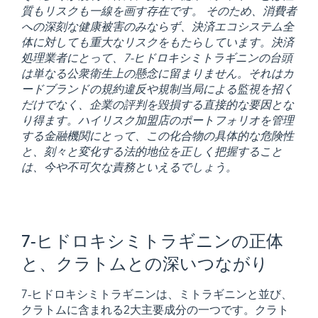
質もリスクも一線を画す存在です。 そのため、消費者
への深刻な健康被害のみならず、決済エコシステム全
体に対しても重大なリスクをもたらしています。決済
処理業者​​にとって、7-ヒドロキシミトラギニンの台頭
は単なる公衆衛生上の懸念に留まりません。それはカ
ードブランドの規約違反や規制当局による監視を招く
だけでなく、企業の評判を毀損する直接的な要因とな
り得ます。ハイリスク加盟店のポートフォリオを管理
する金融機関にとって、この化合物の具体的な危険性
と、刻々と変化する法的地位を正しく把握すること
は、今や不可欠な責務といえるでしょう。
7-ヒドロキシミトラギニンの正体
と、クラトムとの深いつながり
7-ヒドロキシミトラギニンは、ミトラギニンと並び、
クラトムに含まれる2大主要成分の一つです。クラト