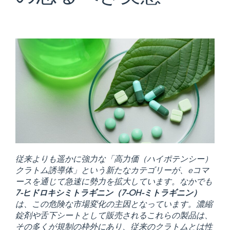
従来よりも遥かに強力な「高力価（ハイポテンシー）
クラトム誘導体」という新たなカテゴリーが、eコマ
ースを通じて急速に勢力を拡大しています。なかでも
7-ヒドロキシミトラギニン（7-OH-ミトラギニン）
は、この危険な市場変化の主因となっています。濃縮
錠剤や舌下シートとして販売されるこれらの製品は、
その多くが規制の枠外にあり、従来のクラトムとは性