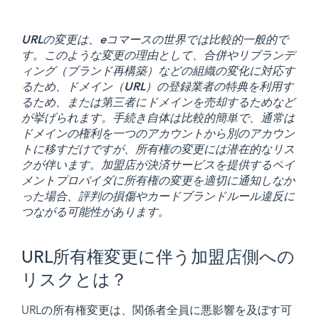
URLの変更は、eコマースの世界では比較的一般的で
す。このような変更の理由として、合併やリブランデ
ィング（ブランド再構築）などの組織の変化に対応す
るため、ドメイン（URL）の登録業者の特典を利用す
るため、または第三者にドメインを売却するためなど
が挙げられます。手続き自体は比較的簡単で、通常は
ドメインの権利を一つのアカウントから別のアカウン
トに移すだけですが、所有権の変更には潜在的なリス
クが伴います。加盟店が決済サービスを提供するペイ
メントプロバイダに所有権の変更を適切に通知しなか
った場合、評判の損傷やカードブランドルール違反に
つながる可能性があります。
URL所有権変更に伴う加盟店側への
リスクとは？
URLの所有権変更は、関係者全員に悪影響を及ぼす可