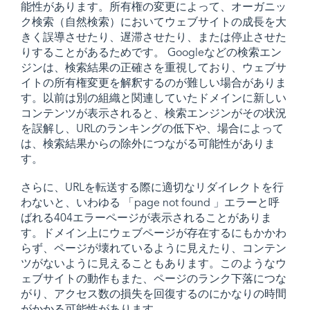
能性があります。所有権の変更によって、オーガニッ
ク検索（自然検索）においてウェブサイトの成長を大
きく誤導させたり、遅滞させたり、または停止させた
りすることがあるためです。 Googleなどの検索エン
ジンは、検索結果の正確さを重視しており、ウェブサ
イトの所有権変更を解釈するのが難しい場合がありま
す。以前は別の組織と関連していたドメインに新しい
コンテンツが表示されると、検索エンジンがその状況
を誤解し、
URL
のランキングの低下や、場合によって
は、検索結果からの除外につながる可能性がありま
す。
さらに、URLを転送する際に適切なリダイレクトを行
わないと、いわゆる 「page not found 」エラーと呼
ばれる404エラーページが表示されることがありま
す。ドメイン上にウェブページが存在するにもかかわ
らず、ページが壊れているように見えたり、コンテン
ツがないように見えることもあります。このようなウ
ェブサイトの動作もまた、ページのランク下落につな
がり、アクセス数の損失を回復するのにかなりの時間
がかかる可能性があります。