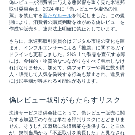
偽レビューが消費者に与える悪影響を重く見た米連邦
取引委員会は、2024 年に「偽レビューや虚偽の推
薦」を禁止する
新たなルール
を制定しました。この規
則により、消費者の購買判断をゆがめる偽レビューを
作成や販売を、連邦法上明確に禁止としています。
さらに、米連邦取引委員会はデジタル市場の変化を踏
まえ、インフルエンサーによる「推薦」に関するガイ
ドラインも更新しました。SNS 上で製品を宣伝する際
には、金銭的・物質的なつながりをすべて明示しなけ
ればなりません。加えて、偽フォロワーや再生数を購
入・販売して人気を偽装する行為も禁止され、違反者
には民事罰が科される可能性があります。
偽レビュー取引がもたらすリスク
決済サービス提供会社にとって、偽レビュー販売に関
与する加盟店の存在は単なる評判リスクにとどまりま
せん。そうした加盟店に決済機能を提供すること自体
が、規制当局から「不正取引を助長した」と見なされ