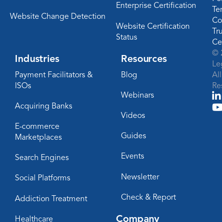
Enterprise Certification
Te
Website Change Detection
Co
Website Certification
Tr
Status
Ce
© 
Industries
Resources
Le
Payment Facilitators &
Blog
Al
ISOs
Re
Webinars
Acquiring Banks
Videos
E-commerce
Guides
Marketplaces
Events
Search Engines
Newsletter
Social Platforms
Check & Report
Addiction Treatment
Company
Healthcare