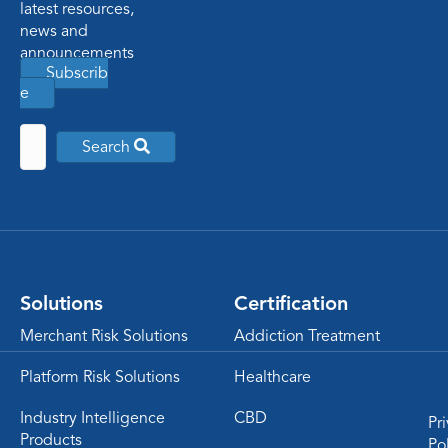
latest resources,
news and
announcements
Subscrib
e
Search
Solutions
Certification
Merchant Risk Solutions
Addiction Treatment
Platform Risk Solutions
Healthcare
Industry Intelligence
CBD
Pr
Products
Po